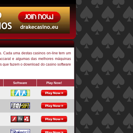
es. Cada uma destas casinos on-line tem um
, baccarat e algumas das melhores máquinas
tes que fazem o download do casino software
Software
Play Now!